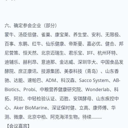
六、确定参会企业（部分）
蒙牛、汤臣倍健、雀巢、康宝莱、养生堂、安利、无限极、
百事、东鹏、红牛、仙乐健康、帝斯曼、嘉必优、健合、邦
尼营策、恒天然、北京迈瑞生、君乐宝、IFF、杭州环特、
迪辅乐、赫利昂、意迪那、金达威、深圳华大、中国食品发
酵院、庶正康讯、技源集团、美泰科技（青岛）、山东香
驰、达能、速帕巴、ADM、科汉森、Sacco System、AB-
Biotics、Probi、中粮营养健康研究院、Wonderlab、科
拓、阿拉、中轻检验认证、迈胜、安琪酵母、山东疾控中
心、Aker BioMarine、深证保时健、立高、康师傅、华
测、微康、北京中柏、阿克海洋生物。待续.........
【会议嘉宾】