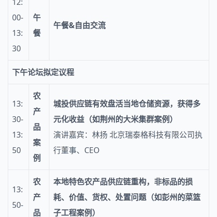
12:
00-
午
午餐
&
自由交流
13:
餐
30
下午论坛拟定议程
农
13:
城投供应链有效盘活当地仓储资源，获得多
产
30-
元化收益（如荆州的大米集群案例）
品
13:
演讲嘉宾：林扬 北京瑞泰格科技有限公司执
案
50
行董事、CEO
例
农
本地特色农产品供应链重构，非标品的损
13:
产
耗、价值、货权、处置问题（如彭州的菜篮
50-
品
子工程案例）