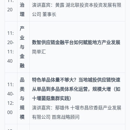
11:
治
演讲嘉宾：黄露 湖北联投资本投资发展有限
20
理
公司 董事长
产
11:
业
20-
数智供应链金融平台如何赋能地方产业发展
与
11:
简单汇
金
40
融
品
特色单品体量不够大？当地城投供应链快速
11:
类
从单品到多品类体系化运营，规模大增
（
如
40-
与
十堰菌菇集群实践）
12:
规
演讲嘉宾：鄢雄伟 十堰市昌欣香菇产业发展
00
模
有限公司 首席战略顾问