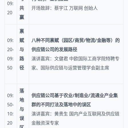
09:
共
开场致辞：蔡宇江 万联网 创始人
20
赢
禀
09:
赋
八种不同禀赋（园区/商贸/物流/金
融
等）的
20-
与
供应链公司的发展路径
09:
路
演讲嘉宾：文健君 中欧国际工商学院特聘专
50
径
家、国际供应链与运营管理学会副主席
落
09:
供应链公司基于
农业/制造业/流通业产业集
地
50-
群
的不同打法及
落地中的误区
与
10:
演讲嘉宾：黄贵生 国内产业互联网及供应链
误
20
金融资深专家
区