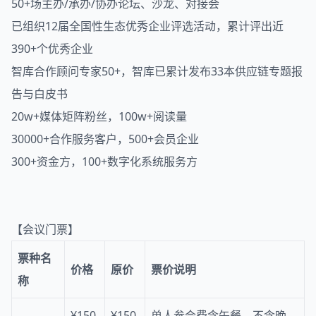
50+场主办/承办/协办论坛、沙龙、对接会
已组织12届全国性生态优秀企业评选活动，累计评出近
390+个优秀企业
智库合作顾问专家50+，智库已累计发布33本供应链专题报
告与白皮书
20w+媒体矩阵粉丝，100w+阅读量
30000+合作服务客户，500+会员企业
300+资金方，100+数字化系统服务方
【会议门票】
票种名
价格
原价
票价说明
称
¥150
¥150
单人参会费含午餐，不含晚