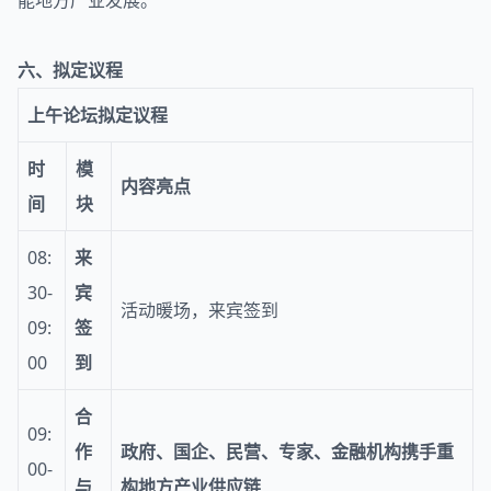
能地方产业发展。
六、拟定议程
上午
论坛拟定议程
时
模
内容亮点
间
块
08:
来
30-
宾
活动暖场，来宾签到
09:
签
00
到
合
09:
作
政府、国企、民营、专家、金融机构携手重
00-
与
构地方产业供应链