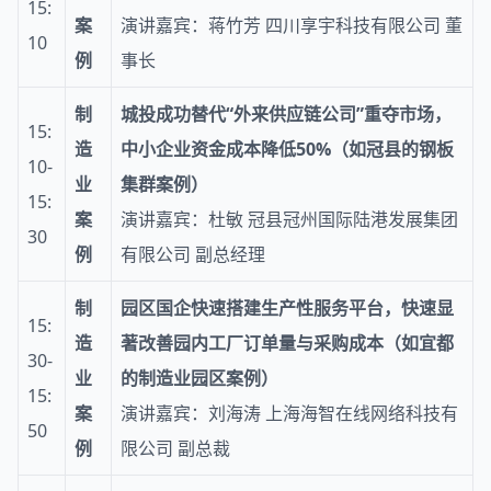
15:
案
演讲嘉宾：蒋竹芳 四川享宇科技有限公司 董
10
例
事长
制
城投成功替代“外来供应链公司”重夺市场，
15:
造
中小企业资金成本降低50%（如冠县的钢板
10-
业
集群案例）
15:
案
演讲嘉宾：杜敏 冠县冠州国际陆港发展集团
30
例
有限公司 副总经理
制
园区国企快速搭建生产性服务平台，快速显
15:
造
著改善园内工厂订单量与采购成本（如宜都
30-
业
的制造业园区案例）
15:
案
演讲嘉宾：刘海涛 上海海智在线网络科技有
50
例
限公司 副总裁