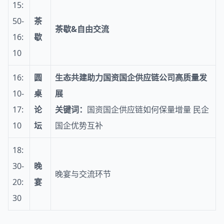
15:
50-
茶
茶歇&自由交流
16:
歇
10
16:
圆
生态共建助力国资国企供应链公司高质量发
10-
桌
展
17:
论
关键词：
国资国企供应链如何保量增量 民企
10
坛
国企优势互补
18:
30-
晚
晚宴与交流环节
20:
宴
30