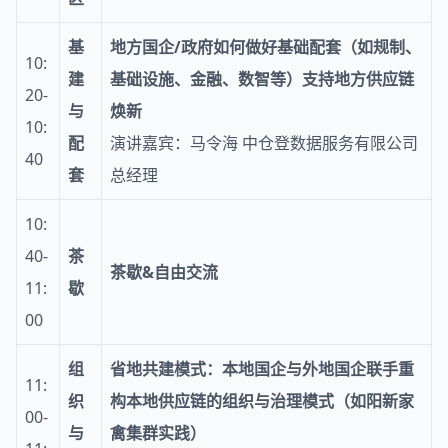
基
地方国企/政府如何做好
基础配套（如规制
、
10:
建
基础设施、金融、数智等
）
支持地方供应链
20-
与
焕新
10:
配
演讲嘉宾：马令海 中仓登数据服务有限公司
40
套
总经理
10:
40-
茶
茶歇&自由交流
11:
歇
00
组
省地共建模式：
本地
国企
与外地国企联手重
11:
织
构本地供应链
的组织与治理模式
（
如阳新家
00-
与
禽集群实践）