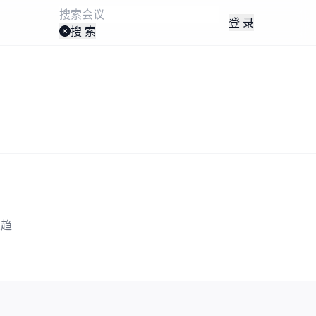
登 录
搜 索
业趋