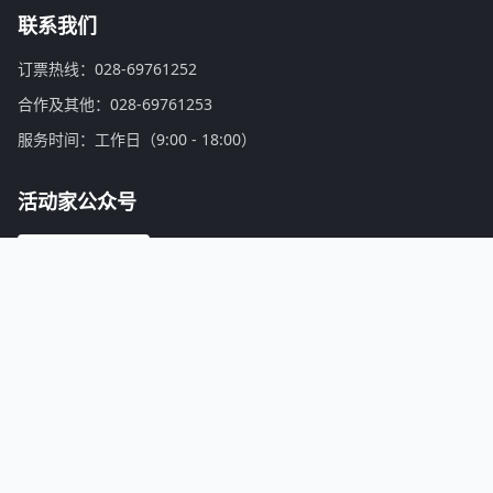
联系我们
订票热线：028-69761252
合作及其他：028-69761253
服务时间：工作日（9:00 - 18:00）
活动家公众号
微信扫一扫，关注公众号
活动家介绍：
找会议，上活动家！活动家是亚洲领先的会议活动、培训认证、商务游学考