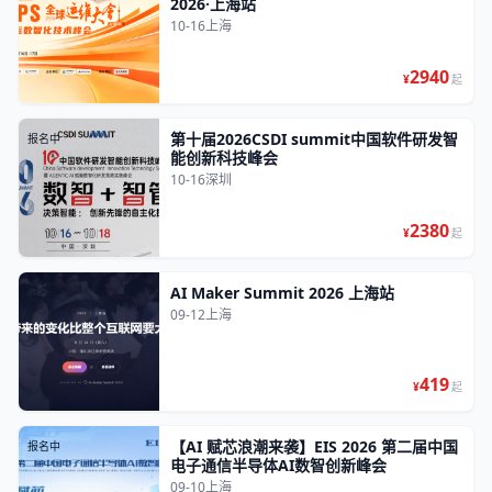
2026·上海站
10-16
上海
2940
¥
起
第十届2026CSDI summit中国软件研发智
报名中
能创新科技峰会
10-16
深圳
2380
¥
起
AI Maker Summit 2026 上海站
报名中
09-12
上海
419
¥
起
【AI 赋芯浪潮来袭】EIS 2026 第二届中国
报名中
电子通信半导体AI数智创新峰会
09-10
上海