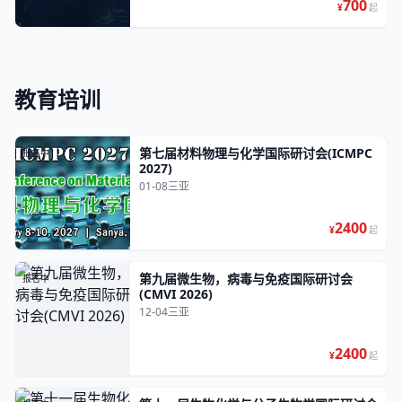
700
¥
起
教育培训
第七届材料物理与化学国际研讨会(ICMPC
报名中
2027)
01-08
三亚
2400
¥
起
第九届微生物，病毒与免疫国际研讨会
报名中
(CMVI 2026)
12-04
三亚
2400
¥
起