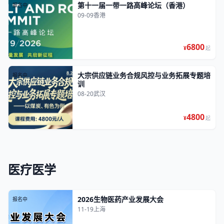
第十一届一带一路高峰论坛（香港）
报名中
09-09
香港
6800
¥
起
大宗供应链业务合规风控与业务拓展专题培
报名中
训
08-20
武汉
4800
¥
起
医疗医学
2026生物医药产业发展大会
报名中
11-19
上海