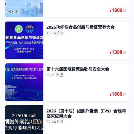
1800
¥
起
2026功能性食品创新与循证营养大会
报名中
10-16
长沙
1398
¥
起
第十六届医院智慧后勤与安全大会
报名中
08-21
合肥
1600
¥
起
2026（第十届）细胞外囊泡（EVs）合规与
报名中
临床应用大会
07-24
上海