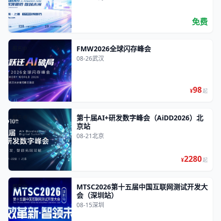
免费
FMW2026全球闪存峰会
报名中
08-26
武汉
98
¥
起
第十届AI+研发数字峰会（AiDD2026）北
报名中
京站
08-21
北京
2280
¥
起
MTSC2026第十五届中国互联网测试开发大
报名中
会（深圳站）
08-15
深圳