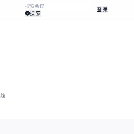
登 录
搜 索
业趋