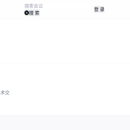
登 录
搜 索
技术交