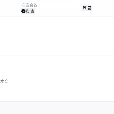
登 录
搜 索
技术交