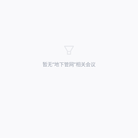
暂无“
地下管网
”相关会议