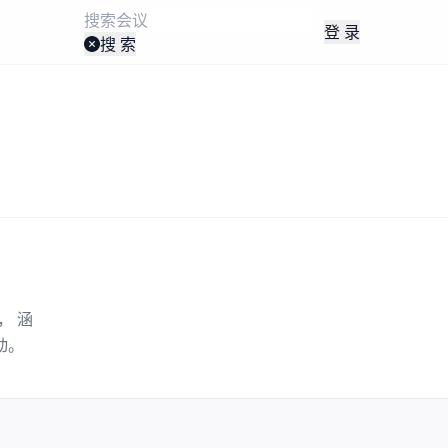
登 录
搜 索
， 涵
动。