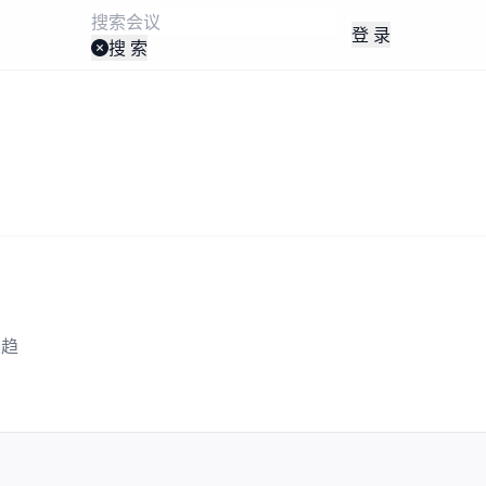
登 录
搜 索
业趋