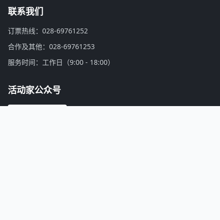
联系我们
订票热线：028-69761252
合作及其他：028-69761253
服务时间：工作日（9:00 - 18:00）
活动家公众号
微信扫一扫，关注公众号
活动家介绍：
找会议，上活动家！活动家是亚洲领先的会议活动、培训认证、商务游学考