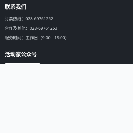
联系我们
订票热线：028-69761252
合作及其他：028-69761253
服务时间：工作日（9:00 - 18:00）
活动家公众号
微信扫一扫，关注公众号
活动家介绍：
找会议，上活动家！活动家是亚洲领先的会议活动、培训认证、商务游学考