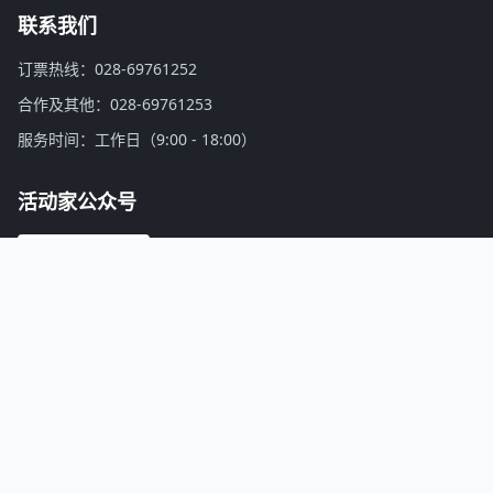
联系我们
订票热线：028-69761252
合作及其他：028-69761253
服务时间：工作日（9:00 - 18:00）
活动家公众号
微信扫一扫，关注公众号
活动家介绍：
找会议，上活动家！活动家是亚洲领先的会议活动、培训认证、商务游学考