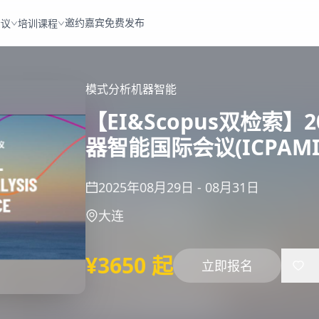
邀约嘉宾
免费发布
会议
培训课程
模式分析
机器智能
【EI&Scopus双检索
器智能国际会议(ICPAMI 
2025年08月29日
-
08月31日
大连
¥3650 起
立即报名