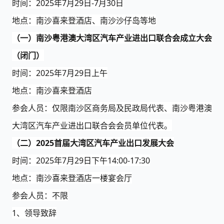
时间：
202
5
年
7月
29
日
-7月30日
地点：南沙
喜来登
酒店
、
南沙沙仔岛等地
（一）
南沙粤港澳大湾区汽车产业进出口联合会成立大会
（闭门）
时间：
202
5
年
7月
29
日
上午
地点：
南沙
喜来登
酒店
参会人员：仅限南沙区商务局及民政局代表、南沙粤港澳
大湾区汽车产业进出口联合会会员单位代表。
（二）
2025
首届
大湾区汽车
产业出口发展大会
时间：
202
5
年
7月
29
日
下午
14:00-17:30
地点：
南沙
喜来登
酒店
一楼宴会厅
参会人员：不限
1、领导致辞