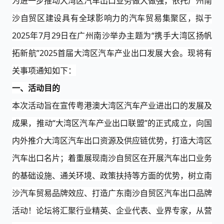
为进一步推动
大湾区
汽车出口
业务做大做强，依托广州南
沙自贸区建设具有全球影响力的汽车贸易集聚区，拟于
202
5
年
7月
29
日在广州
南沙
举办主题为
“
携手大湾区
扬帆
拓新航
”2025
首届
大湾区汽车
产业
出口
发展大会
。现将有
关事项通知如下：
一、活动目的
本次活动旨在宣传粤港澳大湾区汽车产业
进出口
的发展
及
成果
，
推动
“大湾区汽车产业出口联盟”的正式成立，
向国
内外推介大湾区
汽车出口
资源及供应链优势，打造大湾区
汽车
出口
名片
；
着重展现南沙自贸区在开展汽车
出口
业务
的基础设施、通关环境、政策扶持等方面的优势，树立南
沙汽车贸易品牌效应、打造广东南沙自贸区汽车
出口品牌
活动
！论坛将汇聚行业精英、企业代表、业界专家，从营