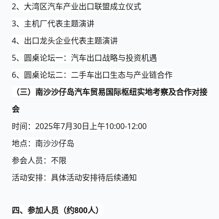
2、大湾区汽车产业出口联盟成立仪式
3、
主
机厂代表主题演讲
4、出口龙头企业代表主题演讲
5、圆桌论坛一：
汽车出口战略与投资机遇
6、圆桌论坛二：
二手车出口生态与产业链合作
（三）
南沙沙仔岛汽车贸易国际枢纽实地考察及合作对接
会
时间：
202
5
年
7月
30
日
上午
10:00-12:00
地点：南沙沙仔岛
参会人员：不限
活动安排：具体活动安排待后续通知
四、参加人员（约
8
00人）