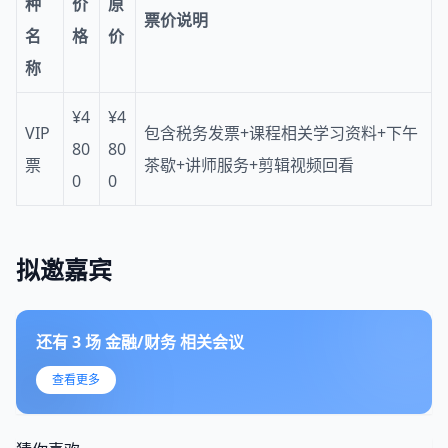
种
价
原
票价说明
名
格
价
称
¥4
¥4
VIP
包含税务发票+课程相关学习资料+下午
80
80
票
茶歇+讲师服务+剪辑视频回看
0
0
拟邀嘉宾
还有
3
场
金融/财务
相关会议
查看更多