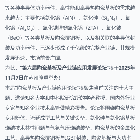
等各种半导体功率器件、高性能和高导热
陶瓷基板
的需求越
来越大；主要包括氮化铝（AlN）、氮化硅（Si
N
）、氧
3
4
化铝（Al
O
）、氧化锆增韧氧化铝（ZTA）、氧化铍
2
3
（BeO）等各类基板及陶瓷覆铜板，以及相关联的半导体封
装及功率器件，已逐步形成了千亿级的完整产业链，其规模
发展迅速，市场前景广阔.
为此，“
第六届陶瓷基板及产业链应用发展论坛
”将于
2025年
11月7日
在苏州隆重举办！
本届“陶瓷基板及产业链应用论坛”将聚焦当前关注的十大主
题，邀请知名大学和中科院研究所的学者教授、国内外行业
专家与知名企业技术高管做精彩报告。论坛将围绕陶瓷基板
专用粉体、流延成型工艺与关键设备、氮化硅与氮化铝基板
烧结技术共性问题与气氛气压烧结装备、陶瓷基板的金属化
工艺、高导热陶瓷覆铜板与IGBT封装、陶瓷基板与大功率