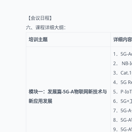
【会议日程】
六、课程详细大纲：
培训主题
详细内容
1．5G-
2． NB
3．Ca
4．5G
模块一：发展篇-
5G
-A物联网新技术与
5．P-
新应用发展
6．5G
7．5G
8．5G
9．5G