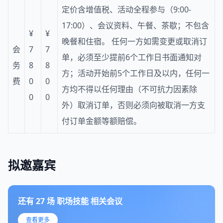
定价含增值税、活动全程参与（9:00-
17:00）、会议资料、午餐、茶歇；不包含
¥
¥
晚餐和住宿。 任何一方如需变更或取消订
会
7
7
单，必须至少提前6个工作日书面通知对
务
8
8
方；活动开始前5个工作日及以内，任何一
费
0
0
方均不得以任何理由（不可抗力因素除
0
0
外）取消订单，否则必须向被取消一方支
付订单金额等额赔偿。
拟邀嘉宾
还有
27
场
职场技能
相关会议
查看更多