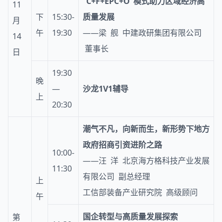
“
C+F+EPC+O
”
模式助力区域经济高
11
下
15:30-
质量发展
月
午
19:30
——梁 舰 中建政研集团有限公司
14
董事长
日
19:30
晚
—
沙龙1V1辅导
上
20:30
潮气不凡，向新而生，新形势下地方
政府招商引资进阶之路
10:00-
——汪 洋 北京海方格科技产业发展
11:30
有限公司 副总经理
上
工信部装备产业研究院 高级顾问
午
国企转型与高质量发展探索
第