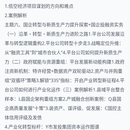
1.低空经济项目谋划的方向和难点
2.案例解析
主题六、国企转型与新质生产力提升探索+国企投融资实务
（一）沿革・转型・新质生产力进阶之路1.平台公司发展沿
革与转型逻辑重构2.平台公司转型十步走3.战略定位升维：
从“融资工具”到“城市合伙人”4.平台公司如何提升新质生产
力（二）政府赋能与资源重组：平台发展新动能构建1.政府
注资新机制：特许经营+数据资产双轮驱动2.资产与并购重
组“双循环”策略3.解锁“335”指标：开启产业转型新征程4.平
台公司如何进行产业化运作（三）案例解析1.县域平台整合
样本：L县国企架构重组方案2.产城融合创新案例：Q县国
企高质量发展“十策”3.装资产、谋评级、促发展：C国控主
体信用评级及发债
4.产业化转型标杆：Y市发投集团资本运作图谱