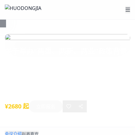
关于举办“两重、两新、两业”政策背景
下重大项目资金 申报与国企能力提升高
级研修班的通知
2025年11月13日
-
11月15日
乌鲁木齐
¥2680 起
立即报名
会议介绍
拟邀嘉宾