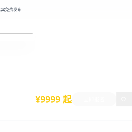
嘉宾
免费发布
航空
航天
2025第五届航空航天增材
2025年10月23日
-
10月24日
上海
¥9999 起
立即报名