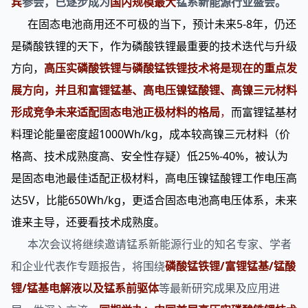
宾
参会，已逐步成为
国内规模最大
锰系新能源行业盛会。
在固态电池商用还不可极的当下，预计未来5-8年，仍还
是磷酸铁锂的天下，作为磷酸铁锂最重要的技术迭代与升级
方向，
高压实磷酸铁锂与磷酸锰铁锂技术将是现在的重点发
展方向，并且和富锂锰基、高电压镍锰酸锂、高镍三元材料
形成竞争未来适配固态电池正极材料的格局
，
而富锂锰基材
料理论能量密度超1000Wh/kg，成本较高镍三元材料（价
格高、技术成熟度高、安全性存疑）低25%-40%，被认为
是固态电池最佳适配正极材料，高电压镍锰酸锂工作电压高
达5V，比能650Wh/kg，更适合固态电池高电压体系，未来
谁来主导，还要看技术成熟度。
本次会议将继续邀请锰系新能源行业的知名专家、学者
和企业代表作专题报告，将围绕
磷
酸锰铁锂/富锂锰基/锰酸
锂/锰基电解液以及锰系前驱体
等最新研究成果及应用进