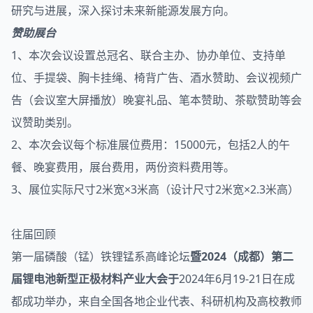
研究与进展，深入探讨未来新能源发展方向。
赞助展台
1、本次会议设置总冠名、联合主办、协办单位、支持单
位、手提袋、胸卡挂绳、椅背广告、酒水赞助、会议视频广
告（会议室大屏播放）晚宴礼品、笔本赞助、茶歇赞助等会
议赞助类别。
2、本次会议每个标准展位费用：15000元，包括2人的午
餐、晚宴费用，展台费用，两份资料费用等。
3、展位实际尺寸2米宽×3米高（设计尺寸2米宽×2.3米高）
往届回顾
第一届磷酸（锰）铁锂锰系高峰论坛
暨
2024（成都）第二
届锂电池新型正极材料产业大会于
2024年6月19-21日在成
都成功举办，来自全国各地企业代表、科研机构及高校教师