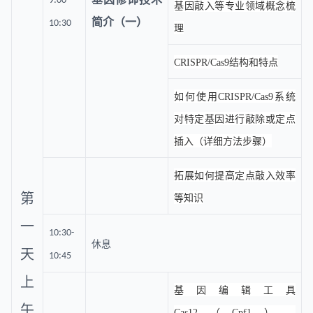
9:00-
基因敲入等专业领域概念梳
简介（一）
10:30
理
CRISPR/Cas9结构和特点
如何使用CRISPR/Cas9系统
对特定基因进行敲除或定点
插入（详细方法步骤）
拓展如何提高定点敲入效率
第
等知识
一
10:30-
休息
天
10:45
上
基因编辑工具
午
Cas12（Cpf1）、