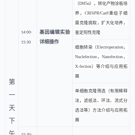
（DH5α），转化产物涂板培
养，CRISPR/Cas9重组子细
菌克隆挑取，扩大化培养，
基因编辑实验
14:00-
鉴定阳性克隆
详细操作
15:30
细胞转染（Electroperation，
Nuclefection，Nanofection，
X-fection）等介绍与应用拓
展
第
单细胞克隆筛选（有限稀释
一
法，滤纸法、环法、流式分
天
选法等）方法介绍与应用拓
下
展
午
15:30-