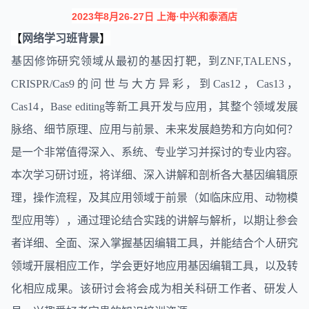
20
2
3
8
26-27
年
月
日
上海
·中兴和泰酒店
网络学习班背景
【
】
基因修饰研究领域从最初的基因打靶，到ZNF,TALENS，
CRISPR/Cas9的问世与大方异彩，到Cas12，Cas13，
Cas14，Base editing等新工具开发与应用，其整个领域发展
脉络、细节原理、应用与前景、未来发展趋势和方向如何？
是一个非常值得深入、系统、专业学习并探讨的专业内容。
本次学习研讨班，将详细、深入讲解和剖析各大
基因编辑
原
理，操作流程，及其应用领域于前景（如临床应用、
动物模
型
应用等），通过理论结合实践的讲解与解析，以期让参会
者详细、全面、深入掌握基因编辑工具，并能结合个人研究
领域开展相应工作，学会更好地应用基因编辑工具，以及转
化相应成果。该研讨会将会成为相关科研工作者、研发人