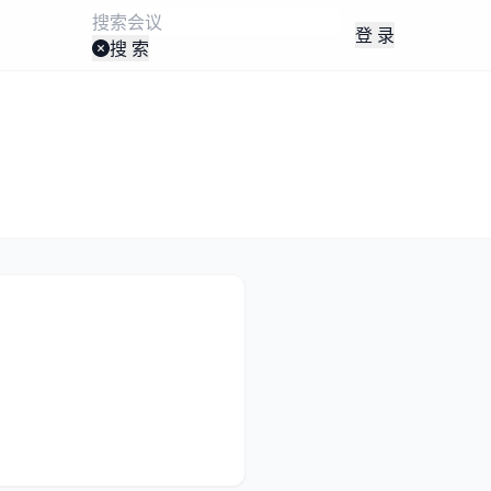
登 录
搜 索