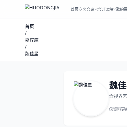
首页
邀约
商务会议
培训课程
首页
/
嘉宾库
/
魏佳星
魏佳
视界
资料更