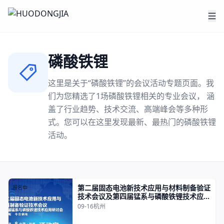
磷酸铁锂
这里是关于“
磷酸铁锂
”的会议活动专题页面。我
们为您精选了
1
场
磷酸铁锂
相关的专业会议， 涵
盖了行业趋势、技术交流、高端峰会等多种形
式。您可以在这里发现最新、最热门的
磷酸铁锂
活动。
第二届固态电池新技术应用与材料制备验证
报名中
技术会议及第四届锰系与磷酸铁锂技术应用
研讨会
09-16
杭州