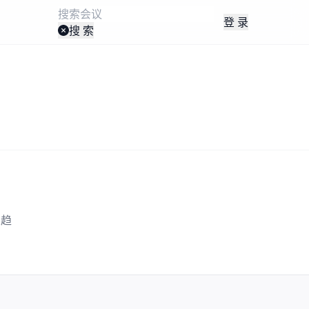
登 录
搜 索
业趋