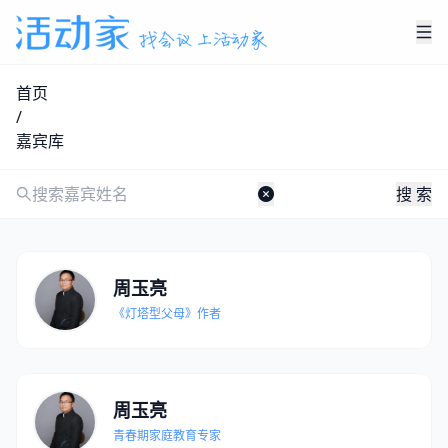
首页
/
嘉宾库
搜 索
周玉亮
《灯塔型⽗⺟》作者
周玉亮
青春期家庭教育专家