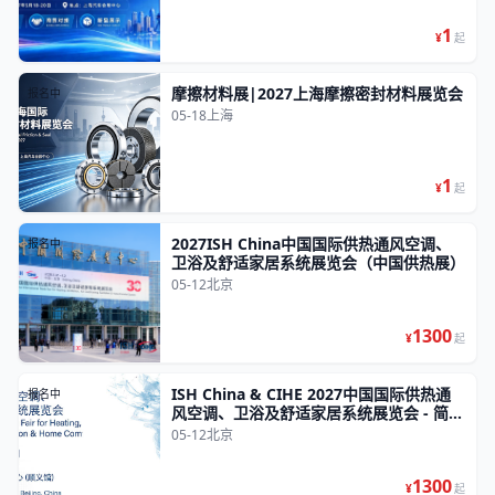
1
¥
起
摩擦材料展|2027上海摩擦密封材料展览会
报名中
05-18
上海
1
¥
起
2027ISH China中国国际供热通风空调、
报名中
卫浴及舒适家居系统展览会（中国供热展）
05-12
北京
1300
¥
起
ISH China & CIHE 2027中国国际供热通
报名中
风空调、卫浴及舒适家居系统展览会 - 简
称：2027北京供热展 / 北京热泵展 / 暖通
05-12
北京
展
1300
¥
起