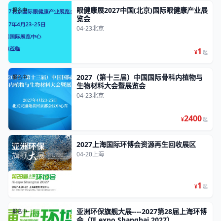
眼健康展2027中国(北京)国际眼健康产业展
报名中
览会
04-23
北京
1
¥
起
2027（第十三届）中国国际骨科内植物与
报名中
生物材料大会暨展览会
04-23
北京
2400
¥
起
2027上海国际环博会资源再生回收展区
报名中
04-20
上海
1
¥
起
亚洲环保旗舰大展----2027第28届上海环博
报名中
会（IE expo Shanghai 2027）