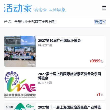
筛选
已选：
全部行业
全部城市
全部日期
2027第10届广州国际环博会
报名中
09-22
广州
9999
¥
起
2027第十届上海国际旅游景区装备及乐园
报名中
博览会
07-07
上海
1
¥
起
2027第十一届上海国际旅游民宿产业博览
报名中