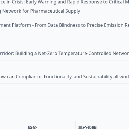
e in Crisis: Early Warning and Rapid Response to Critical M
ng Network for Pharmaceutical Supply
ent Platform - From Data Blindness to Precise Emission R
rridor: Building a Net-Zero Temperature-Controlled Networ
w can Compliance, Functionality, and Sustainability all wor
原价
票价说明