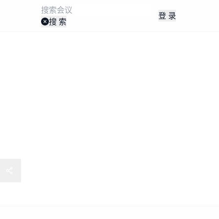
登 录
搜 索
are Digital Supply
rum