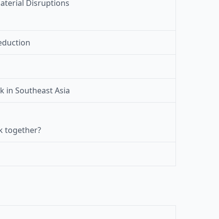
aterial Disruptions
eduction
k in Southeast Asia
k together?