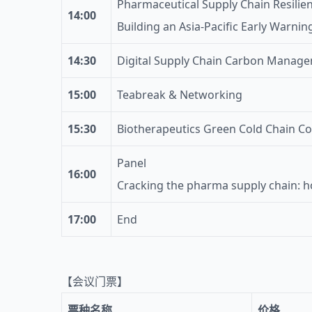
Pharmaceutical Supply Chain Resilienc
14:00
Building an Asia-Pacific Early Warni
14:30
Digital Supply Chain Carbon Managem
15:00
Teabreak & Networking
15:30
Biotherapeutics Green Cold Chain Co
Panel
16:00
Cracking the pharma supply chain: ho
17:00
End
【会议门票】
票种名称
价格