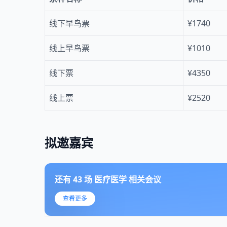
线下早鸟票
¥1740
线上早鸟票
¥1010
线下票
¥4350
线上票
¥2520
拟邀嘉宾
还有
43
场
医疗医学
相关会议
查看更多