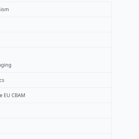
nism
aging
cs
the EU CBAM