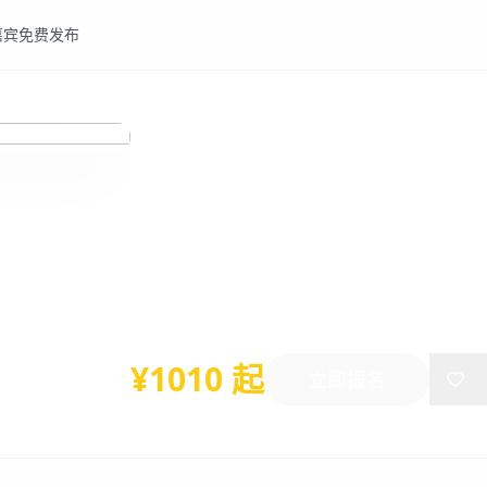
嘉宾
免费发布
Asia Pharma & Healthc
Chain Innovation Fo
2025年11月07日
-
11月07日
新加坡
¥1010 起
立即报名