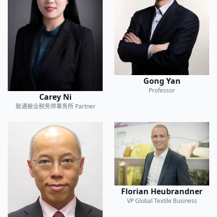
Gong Yan
Professor
Carey Ni
致通振业税务师事务所
Partner
Florian Heubrandner
VP Global Textile Business