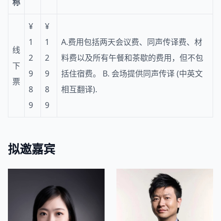
称
¥
¥
1
1
A.费用包括两天会议费、同声传译费、材
线
2
2
料费以及所有午餐和茶歇的费用，但不包
下
9
9
括住宿费。 B. 会场提供同声传译 (中英文
票
8
8
相互翻译).
9
9
拟邀嘉宾