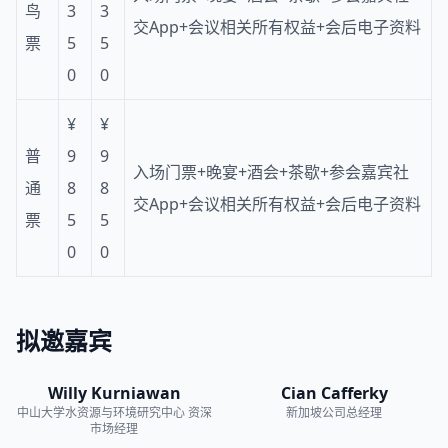
鸟
3
3
交App+会议相关所有权益+会后电子资料
票
5
5
0
0
¥
¥
普
9
9
入场门票+晚宴+酒会+茶歇+参会嘉宾社
通
8
8
交App+会议相关所有权益+会后电子资料
票
5
5
0
0
拟邀嘉宾
Willy Kurniawan
Cian Cafferky
中山大学水资源与环境研究中心
资深
新加坡公司总经理
市场经理