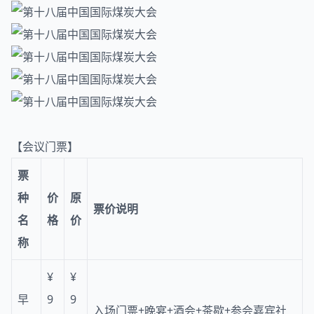
【会议门票】
票
种
价
原
票价说明
名
格
价
称
¥
¥
早
9
9
入场门票+晚宴+酒会+茶歇+参会嘉宾社