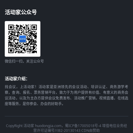
活动家公众号
微信扫一扫，关注公众号
活动家介绍：
找会议，上活动家！活动家是亚洲领先的会议活动、培训认证、商务游学考
察，查询、报名、票务营销平台，致力于为用户提供有价值、有意义的商务会
议活动，以及为主办方提供会议免费发布、活动推广营销，视频直播，在线选
座等服务，是你参会、办会的好助手。
CopyRight 活动家 huodongjia.com，蜀ICP备17005018号-4 增值电信业务经
营许可证编号川B2-20130143 CDN由赞助