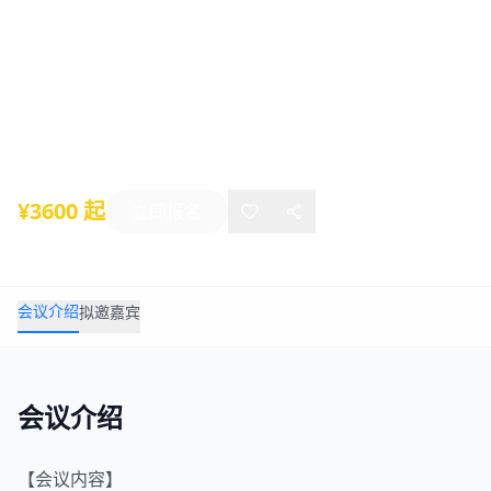
创新平台基地优化建设、资金管理使
用、评审解析推进科技创新全过程实施
高级研修班(12月广州)
2025年12月10日
-
12月13日
广州
¥3600 起
立即报名
会议介绍
拟邀嘉宾
会议介绍
【会议内容】