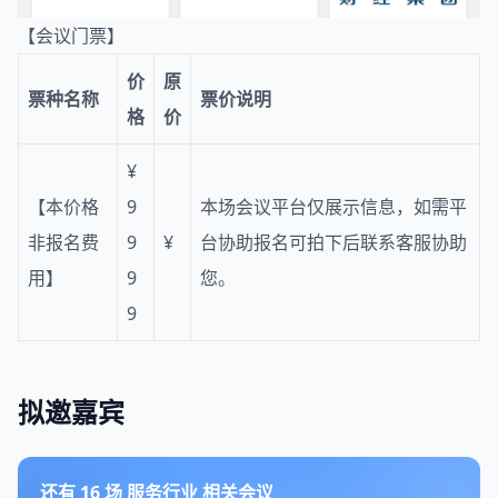
【会议门票】
价
原
票种名称
票价说明
格
价
¥
【本价格
9
本场会议平台仅展示信息，如需平
非报名费
9
¥
台协助报名可拍下后联系客服协助
用】
9
您。
9
拟邀嘉宾
还有
16
场
服务行业
相关会议