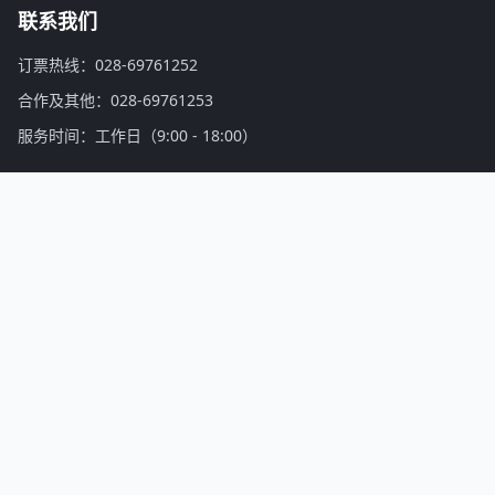
联系我们
订票热线：028-69761252
合作及其他：028-69761253
服务时间：工作日（9:00 - 18:00）
活动家公众号
微信扫一扫，关注公众号
活动家介绍：
找会议，上活动家！活动家是亚洲领先的会议活动、培训认证、商务游学考