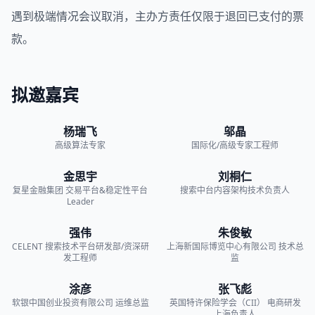
遇到极端情况会议取消，主办方责任仅限于退回已支付的票
款。
拟邀嘉宾
杨瑞飞
邬晶
高级算法专家
国际化/高级专家工程师
金思宇
刘桐仁
复星金融集团
交易平台&稳定性平台
搜索中台内容架构技术负责人
Leader
强伟
朱俊敏
CELENT
搜索技术平台研发部/资深研
上海新国际博览中心有限公司
技术总
发工程师
监
涂彦
张飞彪
软银中国创业投资有限公司
运维总监
英国特许保险学会（CII）
电商研发
上海负责人