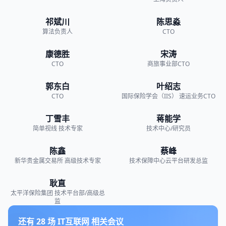
祁斌川
陈思淼
算法负责人
CTO
康德胜
宋涛
CTO
商旅事业部CTO
郭东白
叶绍志
CTO
国际保险学会（IIS）
速运业务CTO
丁雪丰
蒋能学
简单视线
技术专家
技术中心/研究员
陈鑫
蔡峰
新华贵金属交易所
高级技术专家
技术保障中心云平台研发总监
耿直
太平洋保险集团
技术平台部/高级总
监
还有
28
场
IT互联网
相关会议