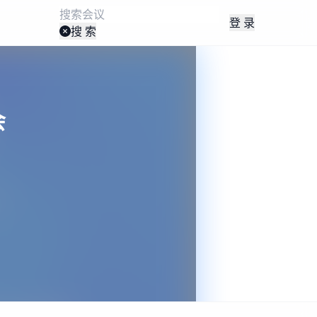
登 录
搜 索
会