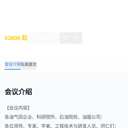
学智慧油气田研究院20周年庆典招商函
2025年09月25日
-
09月26日
西安
¥2600 起
立即报名
会议介绍
拟邀嘉宾
会议介绍
【会议内容】
各
油气
田企业、科研院所、石油院校、油服公司：
各位领导、专家、学者、工程技术与研发人员、同仁们：