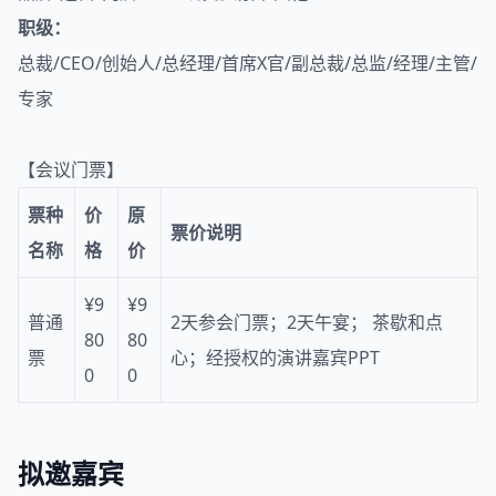
职级：
总裁/CEO/创始人/总经理/首席X官/副总裁/总监/经理/主管/
专家
【会议门票】
票种
价
原
票价说明
名称
格
价
¥9
¥9
普通
2天参会门票；2天午宴； 茶歇和点
80
80
票
心；经授权的演讲嘉宾PPT
0
0
拟邀嘉宾