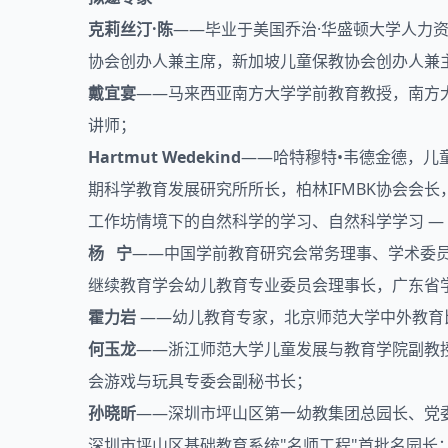
克莉丝汀·陈
——毕业于美国乔治·华盛顿大学人力
协会创办人兼主席，新加坡儿童保教协会创办人兼
戴宜宴
——马来西亚南方大学
学前教育
教授，南方
讲师；
Hartmut Wedekind
——哈特穆特•韦德金德，儿
期科学教育发展研究所所长，柏林IFMBK协会会
工作坊情境下的自然科学的学习、自然科学学习 — 
杨 宁
——中国学前教育研究会常务理事、学术委
继续教育学会幼儿教育专业委员会理事长，广东省
霍力岩
——幼儿教育专家，北京师范大学中外教育
何玉龙
——浙江师范大学儿童发展与教育学院副教
会游戏与玩具专委会副秘书长；
孙晓昕
——深圳市坪山区第一幼教集团总园长、党委
深圳市坪山区基础教育系统"名师工程"首批名园长