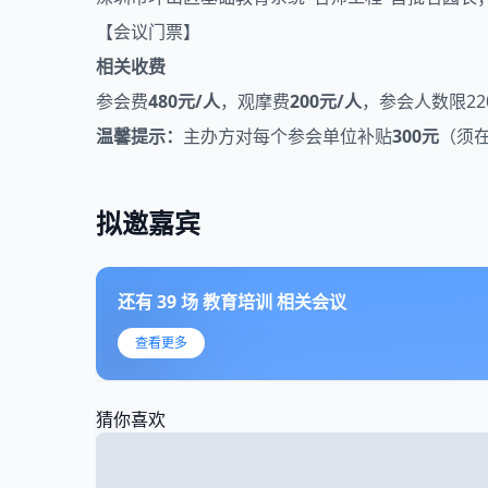
【会议门票】
相关收费
参会费
480元/人
，观摩费
200元/人
，参会人数限22
温馨提示：
主办方对每个参会单位补贴
300元
（须在
拟邀嘉宾
还有
39
场
教育培训
相关会议
查看更多
猜你喜欢