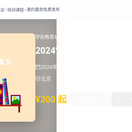
邀约嘉宾
免费发布
会议
培训课程
学前教育
幼教
幼儿园
2024“托幼之春” 幼
2024年05月11日
-
05月11日
北京
¥200 起
立即报名