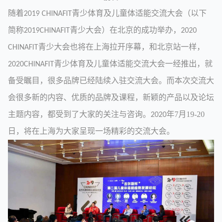
随着
青少体育及儿童体适能交流大会（以下
2019 CHINAFIT
简称
青少大会）在北京的成功举办，
2019CHINAFIT
2020
青少大会也将在上海拉开序幕，和北京站一样，
CHINAFIT
青少体育及儿童体适能交流大会一经推出，就
2020CHINAFIT
备受瞩目，很多品牌已经陆续入驻交流大会。而本次交流大
会很多新的内容、优质的品牌及课程，新颖的产品以及论坛
主题内容，都受到了大家的关注与咨询。
年7
月19-20
2020
日，将在上海为大家呈现一场精彩的交流大会。