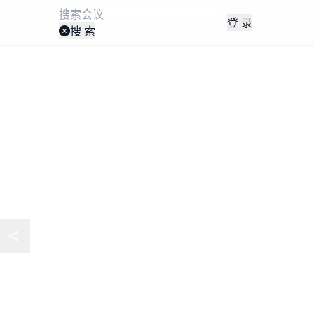
登 录
搜 索
测大会