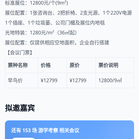
标准展位：12800元/个(9m²)
展位配置：1张咨询台、2把折椅、2支光源、1个220V电源
1个插座、1个垃圾篓、公司门楣及展位内地毯
光地特装：1280元/m²（36㎡起）
展位配置：仅提供相应空地面积，企业自行搭建
【会议门票】
票种名称
价格
原价
票价说明
早鸟价
¥12799
¥12799
12800/9㎡
拟邀嘉宾
还有
153
场
游学考察
相关会议