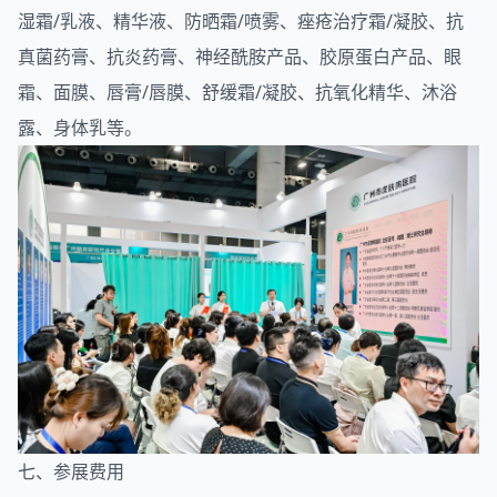
湿霜/乳液、精华液、防晒霜/喷雾、痤疮治疗霜/凝胶、抗
真菌药膏、抗炎药膏、神经酰胺产品、胶原蛋白产品、眼
霜、面膜、唇膏/唇膜、舒缓霜/凝胶、抗氧化精华、沐浴
露、身体乳等。
七、参展费用