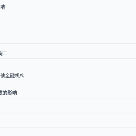
影响
响二
其他
金融
机构
成的影响