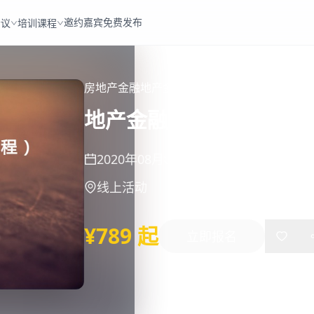
邀约嘉宾
免费发布
会议
培训课程
房地产
金融
地产金融
地产金融线上研修班（
2020年08月01日
-
12月31日
线上活动
¥789 起
立即报名