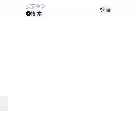
登 录
搜 索
线上课程）