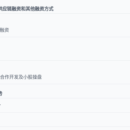
供应链融资和其他融资方式
包融资
 4.合作开发及小股操盘
势
计