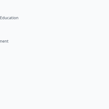
l Education
ement