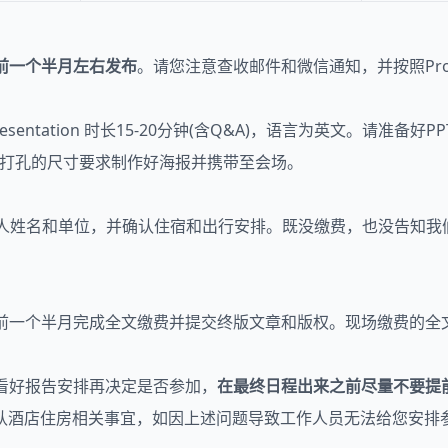
前一个半月左右发布
。请您注意查收邮件和微信通知，并按照Pro
，Oral Presentation 时长15-20分钟(含Q&A)，语言为英文
 0.6M 四角打孔的尺寸要求制作好海报并携带至会场。
会人姓名和单位，并确认住宿和出行安排。既没缴费，也没告知我
会前一个半月完成全文缴费并提交终版文章和版权。现场缴费的
并看好报告安排再决定是否参加，
在最终日程出来之前尽量不要提
认酒店住房相关事宜，如因上述问题导致工作人员无法给您安排