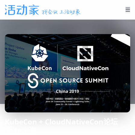
KubeCon + CloudNativeCon论坛
2019上海