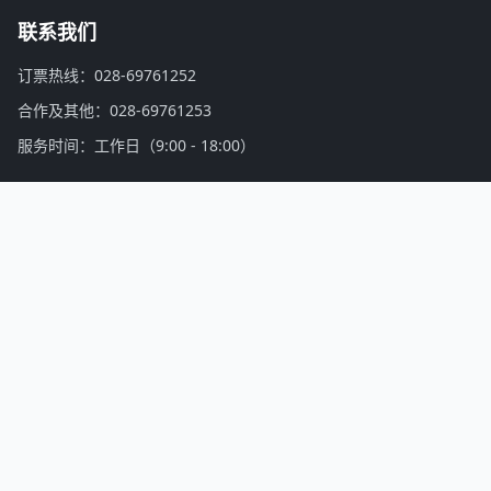
联系我们
订票热线：028-69761252
合作及其他：028-69761253
服务时间：工作日（9:00 - 18:00）
活动家公众号
微信扫一扫，关注公众号
活动家介绍：
找会议，上活动家！活动家是亚洲领先的会议活动、培训认证、商务游学考