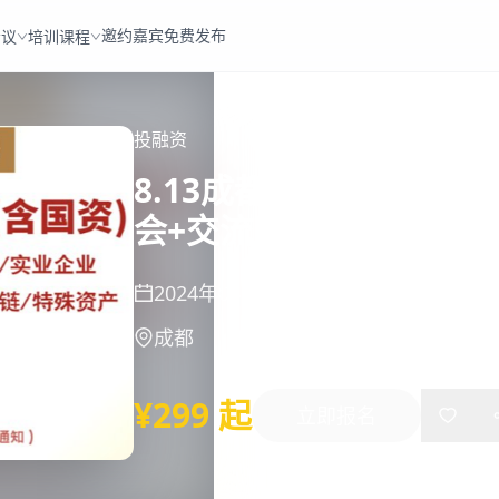
邀约嘉宾
免费发布
会议
培训课程
投融资
8.13成都 | 项目投融
会+交流晚宴
2024年08月13日
-
08月13日
成都
¥299 起
立即报名