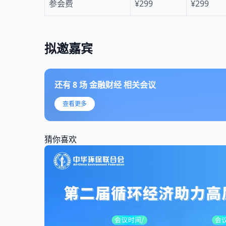
参会费
¥299
¥299
拟邀嘉宾
还有
8
场
金融财经
相关会议
查看更多
猜你喜欢