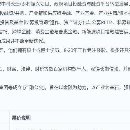
城中村改造/乡村振兴项目、政府项目投融资与融资平台转型发展
投融资/并购、产业链和供应链金融、产业基金、产业招商/资
权投资及基金化“募投管退”运作、资产证券化与公募REITs、私
金信托、跨境金融、消费金融与普惠金融、新能源项目投融建管
沿成果并不断更新迭代。
嘉宾，他们拥有硕士或博士学历、8-20年工作专注经验、很多还
金、财富、法律、财税等数百家机构数千人，深得长期信赖，并形
集团等成立 [产融公会]，旨在以金融为助力，以产业为基石，
票价说明