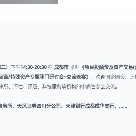
周二）
下午
14:30-20:30
在
成都市
举办
《项目
投融资
及资产交易(
供应链/特殊资产专题闭门研讨会+交流晚宴》
，欢迎国企国资、上
、律所、评估、评级、科技服务等机构的中高管参会交流。
事务所、天风证券四川分公司、天津银行成都
成
华支行、……