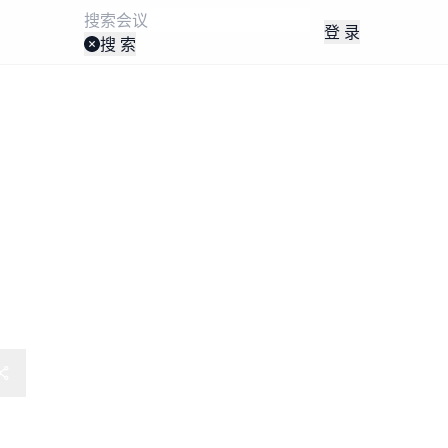
登 录
搜 索
资及资产交易(含国资)闭门研讨