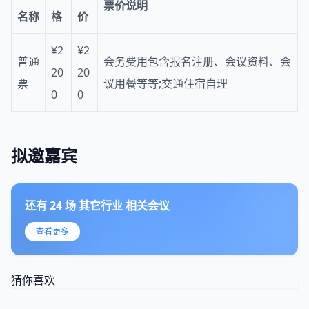
票价说明
名称
格
价
¥2
¥2
普通
会务费用包含报名注册、会议资料、会
20
20
票
议用餐等等;交通住宿自理
0
0
拟邀嘉宾
还有
24
场
其它行业
相关会议
查看更多
猜你喜欢