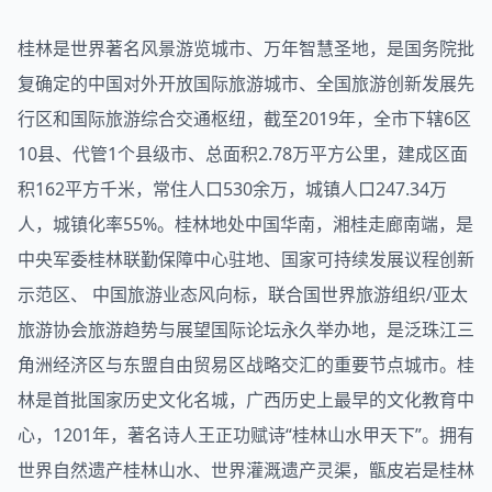
桂林是世界著名风景游览城市、万年智慧圣地，是国务院批
复确定的中国对外开放国际旅游城市、全国旅游创新发展先
行区和国际旅游综合交通枢纽，截至2019年，全市下辖6区
10县、代管1个县级市、总面积2.78万平方公里，建成区面
积162平方千米，常住人口530余万，城镇人口247.34万
人，城镇化率55%。桂林地处中国华南，湘桂走廊南端，是
中央军委桂林联勤保障中心驻地、国家可持续发展议程创新
示范区、 中国旅游业态风向标，联合国世界旅游组织/亚太
旅游协会旅游趋势与展望国际论坛永久举办地，是泛珠江三
角洲经济区与东盟自由贸易区战略交汇的重要节点城市。桂
林是首批国家历史文化名城，广西历史上最早的文化教育中
心，1201年，著名诗人王正功赋诗“桂林山水甲天下”。拥有
世界自然遗产桂林山水、世界灌溉遗产灵渠，甑皮岩是桂林