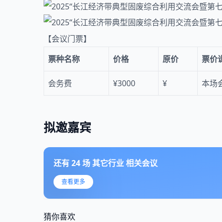
【会议门票】
票种名称
价格
原价
票价
会务费
¥3000
¥
本场
拟邀嘉宾
还有
24
场
其它行业
相关会议
查看更多
猜你喜欢