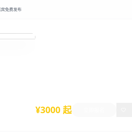
嘉宾
免费发布
固废
再生材料
2025“长江经济带典型
再生材料‘利废新材料’生
2025年06月26日
-
06月28日
武汉
¥3000 起
立即报名