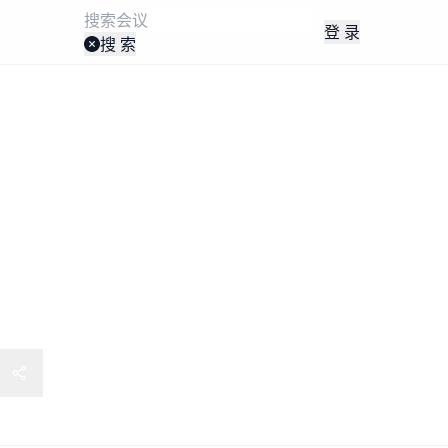
登 录
搜 索
固废综合利用交流会暨第七届
产应用科技大会”