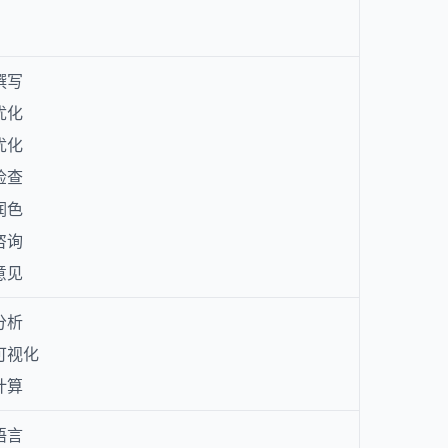
纲撰写
构优化
节优化
法检查
章润色
稿咨询
改意见
据分析
据可视化
类计算
程语言