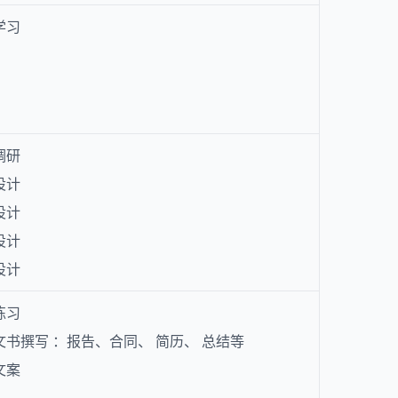
题学习
程调研
纲设计
件设计
库设计
卷设计
文练习
各类文书撰写 ：报告、合同、 简历、 总结等
意文案