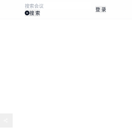
登 录
搜 索
赋能教师论文撰写、文献阅读、
绘图暨课程设计开发与评估