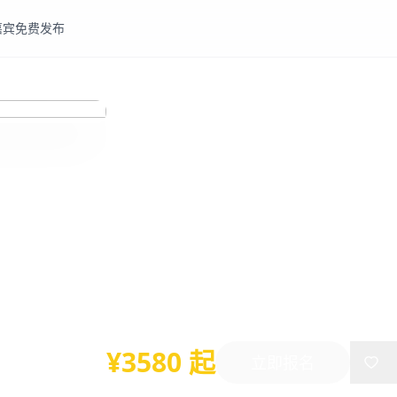
嘉宾
免费发布
教师
ChatGPT
AI科研
全国高校“ChatGPT
数据分析建模、AI科研
实战”高级研修班
2024年03月03日
-
04月20日
杭州
¥3580 起
立即报名